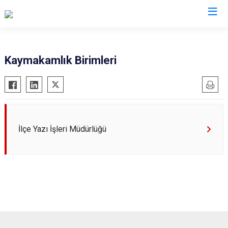
Tekirdağ
Kaymakamlık Birimleri
Çerkezköy
Saray
Çorlu
Şarköy
Hayrabolu
Süleymanpaşa
Malkara
Ergene
İlçe Yazı İşleri Müdürlüğü
Marmaraereğlisi
Kapaklı
Muratlı