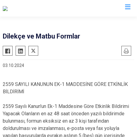
Tekirdağ
Dilekçe ve Matbu Formlar
Çerkezköy
Saray
Çorlu
Şarköy
03.10.2024
Hayrabolu
Süleymanpaşa
Malkara
Ergene
2559 SAYILI KANUNUN EK-1 MADDESİNE GÖRE ETKİNLİK
Marmaraereğlisi
Kapaklı
BİLDİRİMİ
Muratlı
2559 Sayılı Kanun'un Ek-1 Maddesine Göre Etkinlik Bildirimi
Yapacak Olanların en az 48 saat önceden yazılı bildirimde
bulunması, formun eksiksiz en az 3 kişi tarafından
doldurulması ve imzalanması, e-posta veya fax yoluyla
yapılan başvurularda evrakın aslının 5 (beş) gün içerisinde